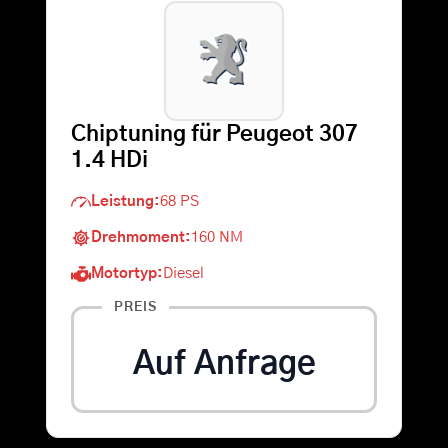
Warenkorb
Suche
Chiptuning für Peugeot 307
nach:
1.4 HDi
Leistung:
68 PS
Drehmoment:
160 NM
Motortyp:
Diesel
PREIS
Auf Anfrage