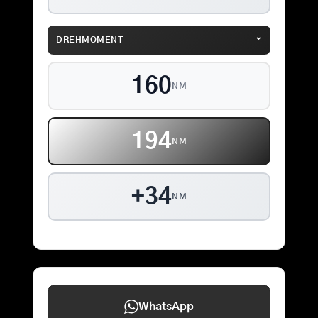
⌄
DREHMOMENT
160
NM
194
NM
+34
NM
WhatsApp