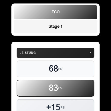
ECO
Stage 1
⌄
LEISTUNG
68
PS
83
PS
+15
PS