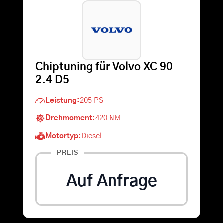
Warenkorb
Suche
Chiptuning für Volvo XC 90
nach:
2.4 D5
Leistung:
205 PS
Drehmoment:
420 NM
Motortyp:
Diesel
PREIS
Auf Anfrage