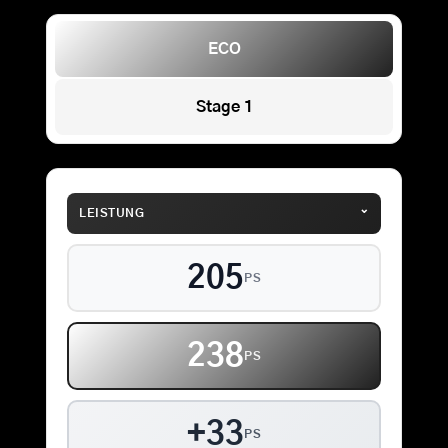
ECO
Stage 1
⌄
LEISTUNG
205
PS
238
PS
+33
PS