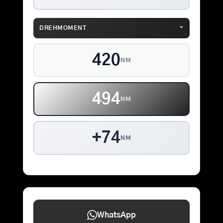
⌄
DREHMOMENT
420
NM
494
NM
+74
NM
WhatsApp