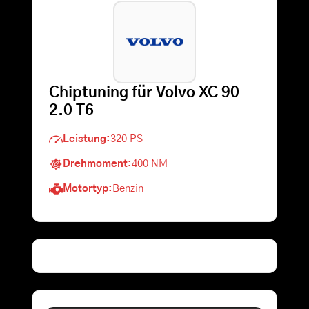
Warenkorb
Suche
Chiptuning für Volvo XC 90
nach:
2.0 T6
Leistung:
320 PS
Drehmoment:
400 NM
Motortyp:
Benzin