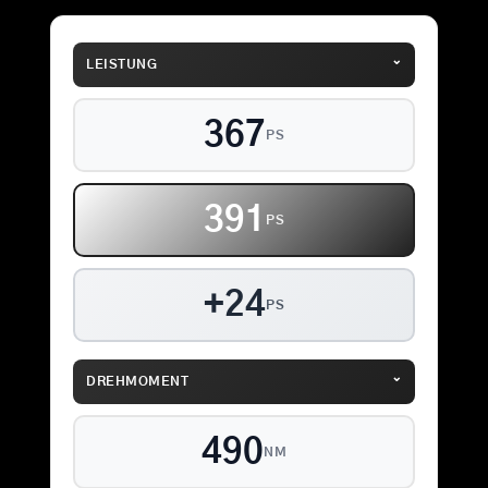
⌄
LEISTUNG
367
PS
391
PS
+24
PS
⌄
DREHMOMENT
490
NM