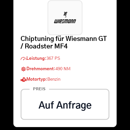
Warenkorb
Suche
Chiptuning für Wiesmann GT
nach:
/ Roadster MF4
Leistung:
367 PS
Drehmoment:
490 NM
Motortyp:
Benzin
PREIS
Auf Anfrage