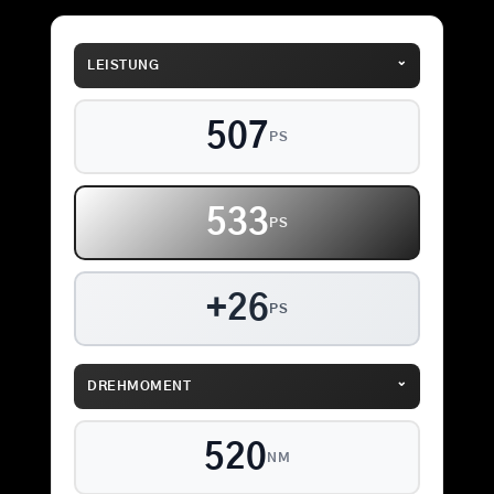
⌄
LEISTUNG
507
PS
533
PS
+26
PS
⌄
DREHMOMENT
520
NM