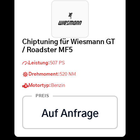
Warenkorb
Suche
Chiptuning für Wiesmann GT
nach:
/ Roadster MF5
Leistung:
507 PS
Drehmoment:
520 NM
Motortyp:
Benzin
PREIS
Auf Anfrage