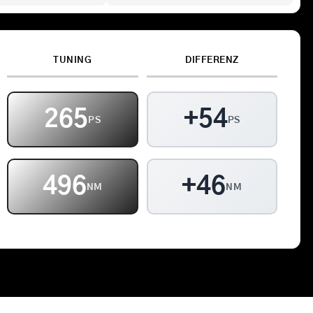
Kontakt
TUNING
DIFFERENZ
Warenkorb
265
+54
PS
PS
496
+46
NM
NM