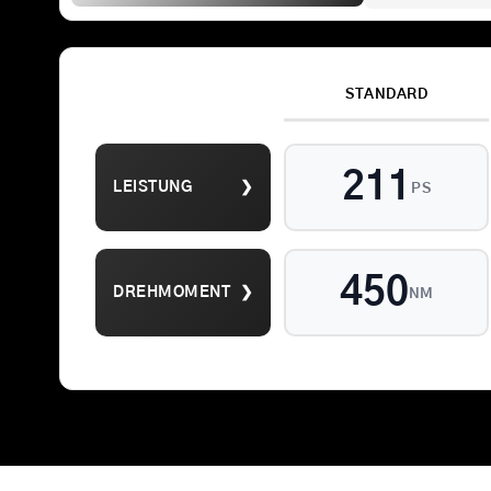
STANDARD
Suche
211
LEISTUNG
❯
nach:
PS
450
DREHMOMENT
❯
NM