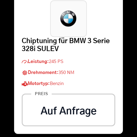
Warenkorb
Suche
Chiptuning für BMW 3 Serie
nach:
328i SULEV
Leistung:
245 PS
Drehmoment:
350 NM
Motortyp:
Benzin
PREIS
Auf Anfrage