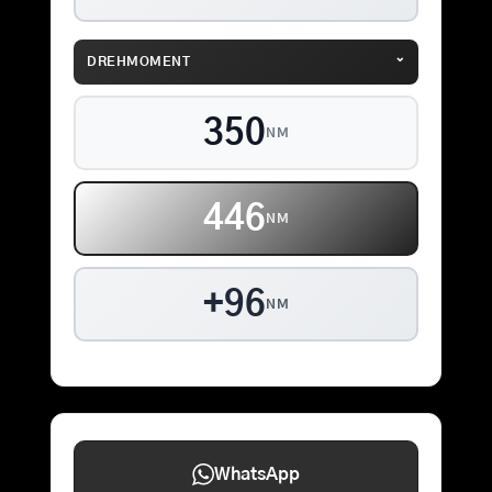
⌄
DREHMOMENT
350
NM
446
NM
+96
NM
WhatsApp