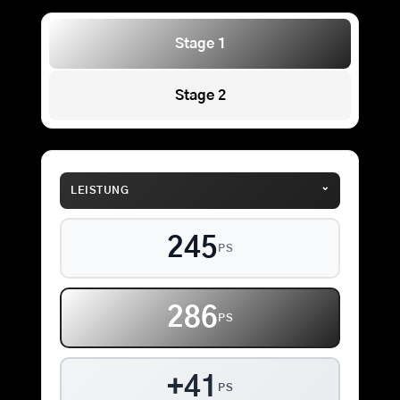
Stage 1
Stage 2
⌄
LEISTUNG
245
PS
286
PS
+41
PS