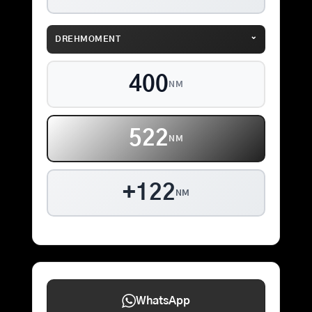
⌄
DREHMOMENT
400
NM
522
NM
+122
NM
WhatsApp