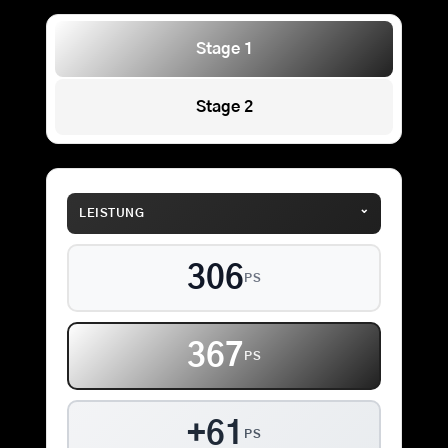
Stage 1
Stage 2
⌄
LEISTUNG
306
PS
367
PS
+61
PS