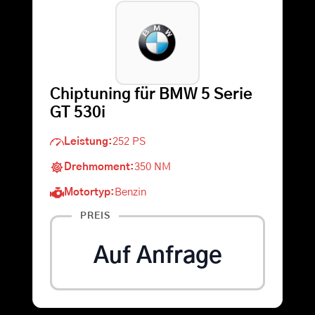
Warenkorb
Suche
Chiptuning für BMW 5 Serie
nach:
GT 530i
Leistung:
252 PS
Drehmoment:
350 NM
Motortyp:
Benzin
PREIS
Auf Anfrage