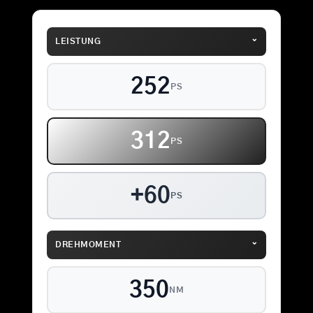
⌄
LEISTUNG
252
PS
312
PS
+60
PS
⌄
DREHMOMENT
350
NM