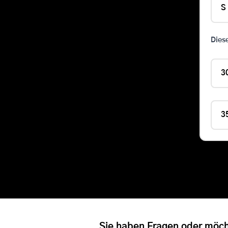
S
Dies
3
3
Sie haben Fragen oder möch