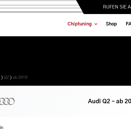
RUFEN SIE 
Chiptuning
Shop
F
i
❯
Q2
❯
ab 2019
Audi Q2 – ab 2
in